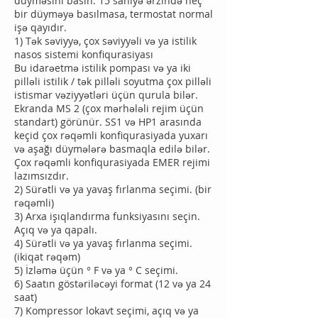
düyməsini basın. 15 saniyə ərzində heç
bir düyməyə basılmasa, termostat normal
işə qayıdır.
1) Tək səviyyə, çox səviyyəli və ya istilik
nasos sistemi konfiqurasiyası
Bu idarəetmə istilik pompası və ya iki
pilləli istilik / tək pilləli soyutma çox pilləli
istismar vəziyyətləri üçün qurula bilər.
Ekranda MS 2 (çox mərhələli rejim üçün
standart) görünür. SS1 və HP1 arasında
keçid çox rəqəmli konfiqurasiyada yuxarı
və aşağı düymələrə basmaqla edilə bilər.
Çox rəqəmli konfiqurasiyada EMER rejimi
lazımsızdır.
2) Sürətli və ya yavaş fırlanma seçimi. (bir
rəqəmli)
3) Arxa işıqlandırma funksiyasını seçin.
Açıq və ya qapalı.
4) Sürətli və ya yavaş fırlanma seçimi.
(ikiqat rəqəm)
5) İzləmə üçün ° F və ya ° C seçimi.
6) Saatın göstəriləcəyi format (12 və ya 24
saat)
7) Kompressor lokavt seçimi, açıq və ya