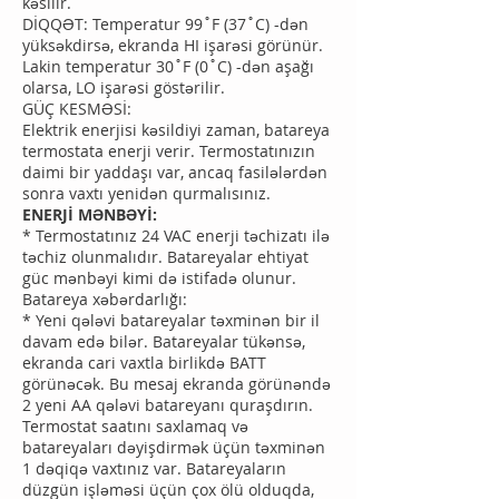
kəsilir.
DİQQƏT: Temperatur 99˚F (37˚C) -dən
yüksəkdirsə, ekranda HI işarəsi görünür.
Lakin temperatur 30˚F (0˚C) -dən aşağı
olarsa, LO işarəsi göstərilir.
GÜÇ KESMƏSİ:
Elektrik enerjisi kəsildiyi zaman, batareya
termostata enerji verir. Termostatınızın
daimi bir yaddaşı var, ancaq fasilələrdən
sonra vaxtı yenidən qurmalısınız.
ENERJİ MƏNBƏYİ:
* Termostatınız 24 VAC enerji təchizatı ilə
təchiz olunmalıdır. Batareyalar ehtiyat
güc mənbəyi kimi də istifadə olunur.
Batareya xəbərdarlığı:
* Yeni qələvi batareyalar təxminən bir il
davam edə bilər. Batareyalar tükənsə,
ekranda cari vaxtla birlikdə BATT
görünəcək. Bu mesaj ekranda görünəndə
2 yeni AA qələvi batareyanı quraşdırın.
Termostat saatını saxlamaq və
batareyaları dəyişdirmək üçün təxminən
1 dəqiqə vaxtınız var. Batareyaların
düzgün işləməsi üçün çox ölü olduqda,