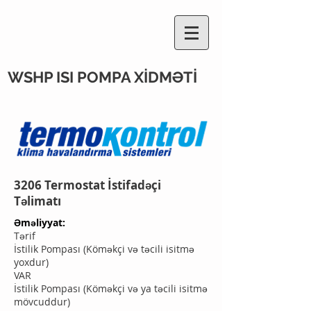
WSHP ISI POMPA XİDMƏTİ
3206 Termostat İstifadəçi
Təlimatı
Əməliyyat:
Tərif
İstilik Pompası (Köməkçi və təcili isitmə
yoxdur)
VAR
İstilik Pompası (Köməkçi və ya təcili isitmə
mövcuddur)