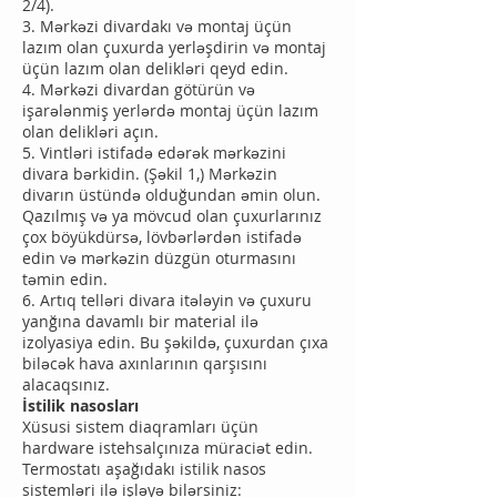
2/4).
3. Mərkəzi divardakı və montaj üçün
lazım olan çuxurda yerləşdirin və montaj
üçün lazım olan delikləri qeyd edin.
4. Mərkəzi divardan götürün və
işarələnmiş yerlərdə montaj üçün lazım
olan delikləri açın.
5. Vintləri istifadə edərək mərkəzini
divara bərkidin. (Şəkil 1,) Mərkəzin
divarın üstündə olduğundan əmin olun.
Qazılmış və ya mövcud olan çuxurlarınız
çox böyükdürsə, lövbərlərdən istifadə
edin və mərkəzin düzgün oturmasını
təmin edin.
6. Artıq telləri divara itələyin və çuxuru
yanğına davamlı bir material ilə
izolyasiya edin. Bu şəkildə, çuxurdan çıxa
biləcək hava axınlarının qarşısını
alacaqsınız.
İstilik nasosları
Xüsusi sistem diaqramları üçün
hardware istehsalçınıza müraciət edin.
Termostatı aşağıdakı istilik nasos
sistemləri ilə işləyə bilərsiniz: