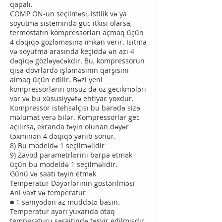
qapalı.
COMP ON-un seçilməsi, istilik və ya
soyutma sistemində güc itkisi olarsa,
termostatın kompressorları açmaq üçün
4 dəqiqə gözləməsinə imkan verir. Isıtma
və soyutma arasında keçiddə ən azı 4
dəqiqə gözləyəcəkdir. Bu, kompressorun
qısa dövrlərdə işləməsinin qarşısını
almaq üçün edilir. Bəzi yeni
kompressorların onsuz da öz gecikmələri
var və bu xüsusiyyətə ehtiyac yoxdur.
Kompressor istehsalçısı bu barədə sizə
məlumat verə bilər. Kompressorlar gec
açılırsa, ekranda təyin olunan dəyər
təxminən 4 dəqiqə yanıb sönür.
8) Bu modeldə 1 seçilməlidir
9) Zavod parametrlərini bərpa etmək
üçün bu modeldə 1 seçilməlidir.
Günü və saatı təyin etmək
Temperatur Dəyərlərinin göstərilməsi
Ani vaxt və temperatur
■ 1 saniyədən az müddətə basın.
Temperatur ayarı yuxarıda otaq
temperaturu şəraitində təsvir edilmişdir