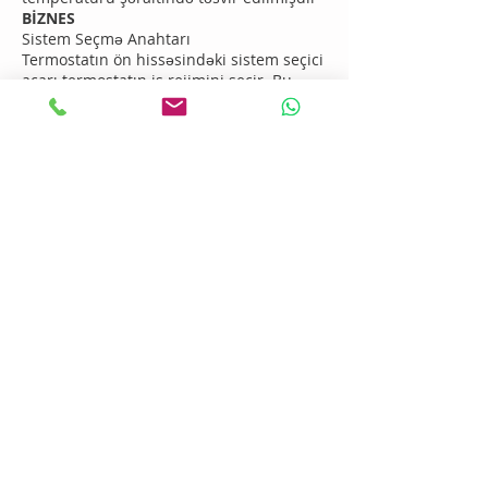
BİZNES
Sistem Seçmə Anahtarı
Termostatın ön hissəsindəki sistem seçici
açarı termostatın iş rejimini seçir. Bu
açarın yarısı ilə termostatın
xüsusiyyətlərindən maksimum dərəcədə
istifadə etmək üçün soyutma, isitmə və ya
söndürmə seçimini edə bilərsiniz.
DİQQƏT:
Termostatı duvardan hər dəfə
götürdükdə sistemin söndürülməsi,
sistemin bir sıra olaraq təsadüfən
açılmasını və bağlanmasını maneə
törədir.
Fan açarı
Fan açarı normal olaraq avtomatik
vəziyyətdə olmalıdır. Beləliklə, fan
sistemin normal işləmə vəziyyətində
avtomatik olaraq açılır və sönür. Qazan
isitmə sistemində fan qızdırıldıqda işə
düşür. Elektrikli, klimalı və ya istilik nasos
sistemində fanatlar sistemin işləməsi ilə
aktivləşdirilir. Ventilyatorun davamlı
işləməsini istəyirsinizsə, açarı ON