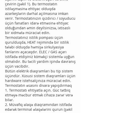
çevirin (şəkil 1). Bu termostatın
istiləşməsinə ehtiyac olduqda
azarkeşlərin dərhal açılmasına imkan
verir. Termostatınızın qızdırıcı / soyuducu
üçün fanatları idarə etməsinə ehtiyac
olduğundan əmin deyilsinizsə, ixtisaslı
bir xidmətə müraciət edin.
Termostatınız istilik pompası üçün
qurulduqda, HEAT rejimində bir istilik
tələbi olduqda həmişə sirkulyasiya
fanlarını açacaqdır. ELEC / GAS açarı
istifadə etdiyiniz köməkçi sistemlə uyğun
olmalıdır. Bu təcili yardım işində davranış
üçün vacibdir.
Bütün elektrik diaqramları bu tip sistem
üçündür. Xüsusi sistem diaqramları üçün
hardware istehsalçınıza müraciət edin.
Termostatın əsasını divara yapışdırmaq
1. Termostatı ehtiyatla açın. Güc tətbiq
etməyə məcbur etmək cihaza zərər verə
bilər.
2. Müvafiq əlaqə diaqramından istifadə
edərək terminal əlaqələrini qurun (şəkil