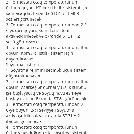
2. Termostatı otaq temperaturunun
üstünə qoyun. Köməkçi istilik sistemi işə
salınacaqdır. Ekranda STG1 və EMER
sözləri görünəcək.
3. Termostatı otaq temperaturundan 2 °
C yuxarı qoyun. Köməkçi sistem
aktivləşdiriləcək və ekranda STG1 + 2
sözü görünəcək.
4. Termostatı otaq temperaturunun altına
qoyun. Köməkçi istilik sistemi işini
dayandıracaq.
Soyutma sistemi
1. Soyutma rejimini seçmək üçün sistem
düyməsinə basın.
2. Termostatı otaq temperaturunun altına
qoyun. Azarkeşlər dərhal yüksək sürətlə
işə başlayacaq və soyuq hava əsməyə
başlayacaqlar. Ekranda STG1 görünəcək.
3. Termostatı otaq temperaturundan 2 °
C-yə qoyun. 2-ci səviyyəli soyutma
aktivləşdiriləcək və ekranda STG1 + 2
ifadəsi görünəcək.
4. Termostatı otaq temperaturunun
üstünə qoyduğunuzda, soyutma sistemi