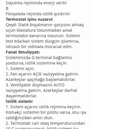
Soyutma rejimində enerji verilir
B
Fövqəladə rejimdə istilik qızdırılır
Termostat işinə nəzarət
Qeyd: Statik boşalmanın qarşısını almaq
üçün klaviatura toxunmadan əvvəl
termostatın kənarına toxunun. Sistemi
test edərkən sistem düzgün işləmirsə,
ixtisaslı bir xidmətə müraciət edin.
Fanat Əməliyyatı
Sisteminizdə G terminal bağlantısı
yoxdursa, istilik sisteminə keçin.
1. Sistemi açın.
2. Fan açarını AÇIK vəziyyətinə gətirin.
Azarkeşlər qaçmağa başlamalıdırlar.
3. Ventilyator düyməsini AUTO
vəziyyətinə gətirin. Azarkeşlər dərhal
dayanmalıdırlar.
İstilik sistemi
1. Sistem açarını istilik rejiminə keçirin.
Köməkçi sistemin bir pilotu varsa, onu işə
saldığınızdan əmin olun.
2. Termostatı cari otaq temperaturundan
10 C yuxarıya qoyun. İstilik sistemi işə