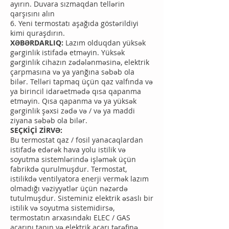
ayırın. Duvara sızmaqdan tellərin
qarşısını alın
6. Yeni termostatı aşağıda göstərildiyi
kimi quraşdırın.
XƏBƏRDARLIQ:
Lazım olduqdan yüksək
gərginlik istifadə etməyin. Yüksək
gərginlik cihazın zədələnməsinə, elektrik
çarpmasına və ya yanğına səbəb ola
bilər. Telləri tapmaq üçün qaz valfında və
ya birincil idarəetmədə qısa qapanma
etməyin. Qısa qapanma və ya yüksək
gərginlik şəxsi zədə və / və ya maddi
ziyana səbəb ola bilər.
SEÇKİÇİ ZİRVƏ:
Bu termostat qaz / fosil yanacaqlardan
istifadə edərək hava yolu istilik və
soyutma sistemlərində işləmək üçün
fabrikdə qurulmuşdur. Termostat,
istilikdə ventilyatora enerji vermək lazım
olmadığı vəziyyətlər üçün nəzərdə
tutulmuşdur. Sisteminiz elektrik əsaslı bir
istilik və soyutma sistemidirsə,
termostatın arxasındakı ELEC / GAS
açarını tapın və elektrik açarı tərəfinə