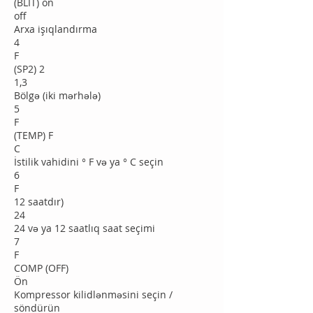
(BLIT) on
off
Arxa işıqlandırma
4
F
(SP2) 2
1,3
Bölgə (iki mərhələ)
5
F
(TEMP) F
C
İstilik vahidini ° F və ya ° C seçin
6
F
12 saatdır)
24
24 və ya 12 saatlıq saat seçimi
7
F
COMP (OFF)
Ön
Kompressor kilidlənməsini seçin /
söndürün