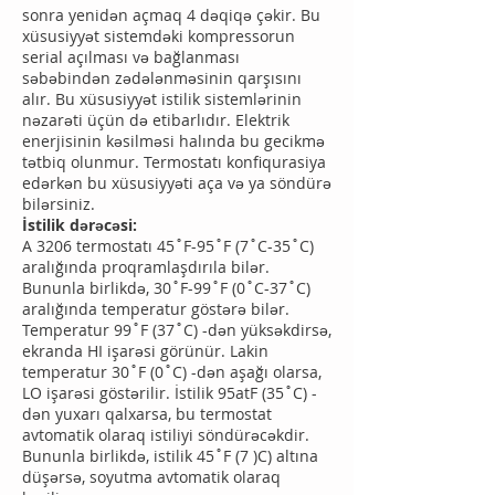
sonra yenidən açmaq 4 dəqiqə çəkir. Bu
xüsusiyyət sistemdəki kompressorun
serial açılması və bağlanması
səbəbindən zədələnməsinin qarşısını
alır. Bu xüsusiyyət istilik sistemlərinin
nəzarəti üçün də etibarlıdır. Elektrik
enerjisinin kəsilməsi halında bu gecikmə
tətbiq olunmur. Termostatı konfiqurasiya
edərkən bu xüsusiyyəti aça və ya söndürə
bilərsiniz.
İstilik dərəcəsi:
A 3206 termostatı 45˚F-95˚F (7˚C-35˚C)
aralığında proqramlaşdırıla bilər.
Bununla birlikdə, 30˚F-99˚F (0˚C-37˚C)
aralığında temperatur göstərə bilər.
Temperatur 99˚F (37˚C) -dən yüksəkdirsə,
ekranda HI işarəsi görünür. Lakin
temperatur 30˚F (0˚C) -dən aşağı olarsa,
LO işarəsi göstərilir. İstilik 95atF (35˚C) -
dən yuxarı qalxarsa, bu termostat
avtomatik olaraq istiliyi söndürəcəkdir.
Bununla birlikdə, istilik 45˚F (7 )C) altına
düşərsə, soyutma avtomatik olaraq