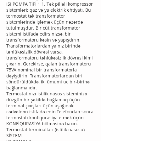
ISI POMPA TİPİ 1 1. Tək pilləli kompressor
sistemləri; qaz və ya elektrik ehtiyatı. Bu
termostat tək transformator
sistemlərində işləmək üçün nəzərdə
tutulmuşdur. Bir cüt transformator
sistemi istifadə edirsinizsə, bir
transformatoru kəsin və yapışdırın.
Transformatorlardan yalnız birində
təhlükəsizlik dövrəsi varsa,
transformatoru təhlükəsizlik dövrəsi kimi
çıxarın. Gerekirse, qalan transformatoru
75VA nominal bir transformatorla
dəyişdirin. Transformatorlardan biri
söndürüldükdə, iki ümumi uc bir-birinə
bağlanmalıdır.
Termostatınızı istilik nasos sisteminizə
düzgün bir şəkildə bağlamaq üçün
terminal çıxışları üçün aşağıdakı
cədvəldən istifadə edin.Telefondan sonra
termostatı konfiqurasiya etmək üçün
KONFİQURASİYA bölməsinə baxın.
Termostat terminalları (istilik nasosu)
SİSTEM