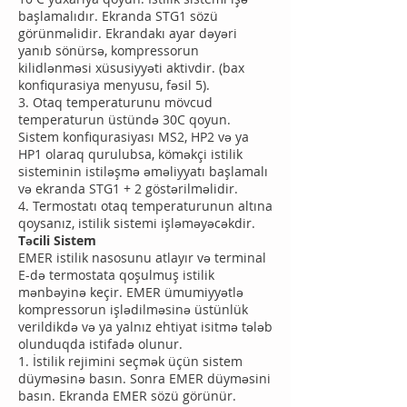
başlamalıdır. Ekranda STG1 sözü
görünməlidir. Ekrandakı ayar dəyəri
yanıb sönürsə, kompressorun
kilidlənməsi xüsusiyyəti aktivdir. (bax
konfiqurasiya menyusu, fəsil 5).
3. Otaq temperaturunu mövcud
temperaturun üstündə 30C qoyun.
Sistem konfiqurasiyası MS2, HP2 və ya
HP1 olaraq qurulubsa, köməkçi istilik
sisteminin istiləşmə əməliyyatı başlamalı
və ekranda STG1 + 2 göstərilməlidir.
4. Termostatı otaq temperaturunun altına
qoysanız, istilik sistemi işləməyəcəkdir.
Təcili Sistem
EMER istilik nasosunu atlayır və terminal
E-də termostata qoşulmuş istilik
mənbəyinə keçir. EMER ümumiyyətlə
kompressorun işlədilməsinə üstünlük
verildikdə və ya yalnız ehtiyat isitmə tələb
olunduqda istifadə olunur.
1. İstilik rejimini seçmək üçün sistem
düyməsinə basın. Sonra EMER düyməsini
basın. Ekranda EMER sözü görünür.