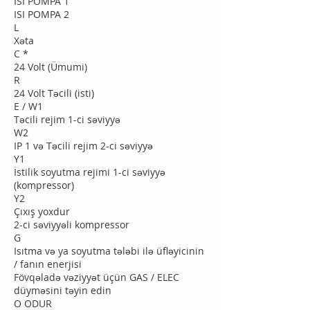
ISI POMPA 1
ISI POMPA 2
L
Xəta
C *
24 Volt (Ümumi)
R
24 Volt Təcili (isti)
E / W1
Təcili rejim 1-ci səviyyə
W2
IP 1 və Təcili rejim 2-ci səviyyə
Y1
İstilik soyutma rejimi 1-ci səviyyə
(kompressor)
Y2
Çıxış yoxdur
2-ci səviyyəli kompressor
G
Isıtma və ya soyutma tələbi ilə üfləyicinin
/ fanın enerjisi
Fövqəladə vəziyyət üçün GAS / ELEC
düyməsini təyin edin
O ODUR