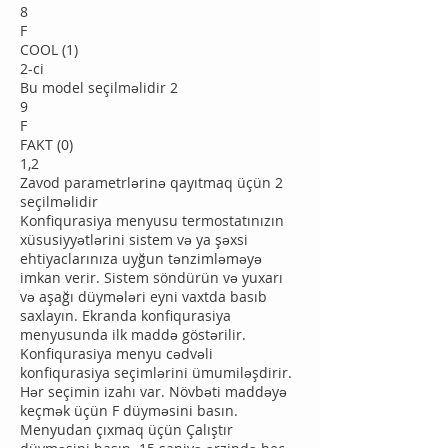
8
F
COOL (1)
2-ci
Bu model seçilməlidir 2
9
F
FAKT (0)
1,2
Zavod parametrlərinə qayıtmaq üçün 2
seçilməlidir
Konfiqurasiya menyusu termostatınızın
xüsusiyyətlərini sistem və ya şəxsi
ehtiyaclarınıza uyğun tənzimləməyə
imkan verir. Sistem söndürün və yuxarı
və aşağı düymələri eyni vaxtda basıb
saxlayın. Ekranda konfiqurasiya
menyusunda ilk maddə göstərilir.
Konfiqurasiya menyu cədvəli
konfiqurasiya seçimlərini ümumiləşdirir.
Hər seçimin izahı var. Növbəti maddəyə
keçmək üçün F düyməsini basın.
Menyudan çıxmaq üçün Çalıştır