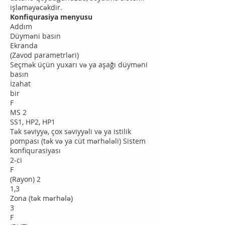
işləməyəcəkdir.
Konfiqurasiya menyusu
Addım
Düyməni basın
Ekranda
(Zavod parametrləri)
Seçmək üçün yuxarı və ya aşağı düyməni
basın
İzahat
bir
F
MS 2
SS1, HP2, HP1
Tək səviyyə, çox səviyyəli və ya istilik
pompası (tək və ya cüt mərhələli) Sistem
konfiqurasiyası
2-ci
F
(Rayon) 2
1,3
Zona (tək mərhələ)
3
F