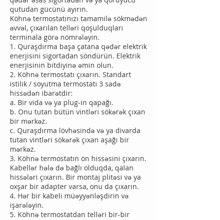
qutudan gücünü ayırın.
Köhnə termostatınızı tamamilə sökmədən
əvvəl, çıxarılan telləri qoşulduqları
terminala görə nömrələyin.
1. Quraşdırma başa çatana qədər elektrik
enerjisini sigortadan söndürün. Elektrik
enerjisinin bitdiyinə əmin olun.
2. Köhnə termostatı çıxarın. Standart
istilik / soyutma termostatı 3 sadə
hissədən ibarətdir:
a. Bir vida və ya plug-in qapağı.
b. Onu tutan bütün vintləri sökərək çıxan
bir mərkəz.
c. Quraşdırma lövhəsində və ya divarda
tutan vintləri sökərək çıxan aşağı bir
mərkəz.
3. Köhnə termostatın ön hissəsini çıxarın.
Kabellər hələ də bağlı olduqda, qalan
hissələri çıxarın. Bir montaj plitəsi və ya
oxşar bir adapter varsa, onu da çıxarın.
4. Hər bir kabeli müəyyənləşdirin və
işarələyin.
5. Köhnə termostatdan telləri bir-bir