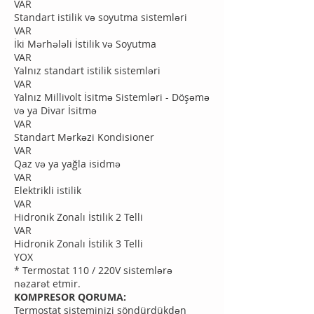
VAR
Standart istilik və soyutma sistemləri
VAR
İki Mərhələli İstilik və Soyutma
VAR
Yalnız standart istilik sistemləri
VAR
Yalnız Millivolt İsitmə Sistemləri - Döşəmə
və ya Divar İsitmə
VAR
Standart Mərkəzi Kondisioner
VAR
Qaz və ya yağla isidmə
VAR
Elektrikli istilik
VAR
Hidronik Zonalı İstilik 2 Telli
VAR
Hidronik Zonalı İstilik 3 Telli
YOX
* Termostat 110 / 220V sistemlərə
nəzarət etmir.
KOMPRESOR QORUMA:
Termostat sisteminizi söndürdükdən