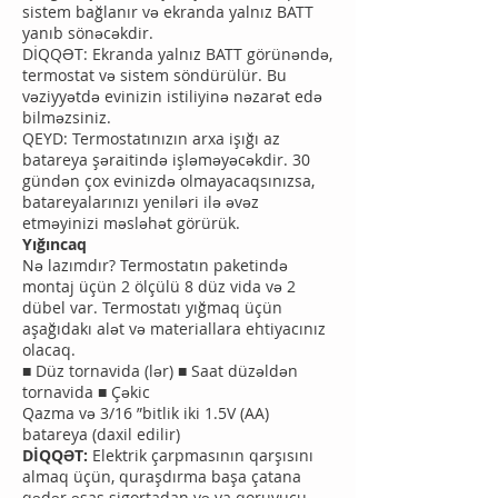
sistem bağlanır və ekranda yalnız BATT
yanıb sönəcəkdir.
DİQQƏT: Ekranda yalnız BATT görünəndə,
termostat və sistem söndürülür. Bu
vəziyyətdə evinizin istiliyinə nəzarət edə
bilməzsiniz.
QEYD: Termostatınızın arxa işığı az
batareya şəraitində işləməyəcəkdir. 30
gündən çox evinizdə olmayacaqsınızsa,
batareyalarınızı yeniləri ilə əvəz
etməyinizi məsləhət görürük.
Yığıncaq
Nə lazımdır? Termostatın paketində
montaj üçün 2 ölçülü 8 düz vida və 2
dübel var. Termostatı yığmaq üçün
aşağıdakı alət və materiallara ehtiyacınız
olacaq.
■ Düz tornavida (lər) ■ Saat düzəldən
tornavida ■ Çəkic
Qazma və 3/16 ”bitlik iki 1.5V (AA)
batareya (daxil edilir)
DİQQƏT:
Elektrik çarpmasının qarşısını
almaq üçün, quraşdırma başa çatana
qədər əsas sigortadan və ya qoruyucu