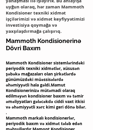
yanaşması ilə işləyirik. Bu anlayışa
uyğun olaraq, hər zaman Mammoth
Kondisioner texniki xidmət
işçilərimizi və xidmət keyfiyyətimizi
investisiya qoymağa və
yaxşılaşdırmağa çalışırıq.
Mammoth Kondisionerinə
Dövri Baxım
Mammoth Kondisioner sistemlərindəki
periyodik texniki xidmətlər, xüsusən
şəbəkə mağazaları olan şirkətlərdə
günümüzdəki müəssisələrdə
əhəmiyyətli hala gəldi.Mamut
Kondisionerinizə mütəmadi olaraq
edilməyən kondisioner baxım və təmir
əməliyyatları gələcəkdə ciddi vaxt itkisi
və əhəmiyyətli xərc kimi geri dönə bilər.
.
Mammoth markalı kondisionerlər,
periyodik baxım və xidmət tələb edən
məhsullardır.Mamont Kondisioner