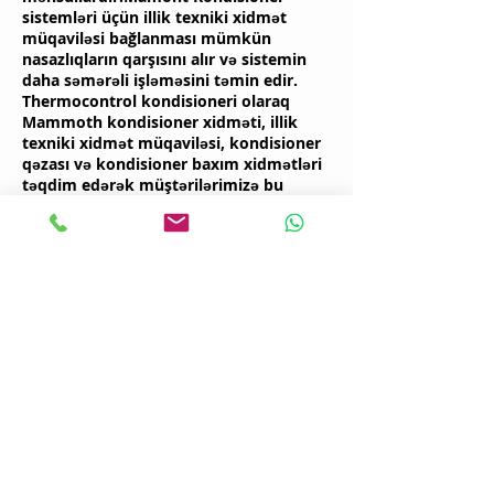
sistemləri üçün illik texniki xidmət
müqaviləsi bağlanması mümkün
nasazlıqların qarşısını alır və sistemin
daha səmərəli işləməsini təmin edir.
Thermocontrol kondisioneri olaraq
Mammoth kondisioner xidməti, illik
texniki xidmət müqaviləsi, kondisioner
qəzası və kondisioner baxım xidmətləri
təqdim edərək müştərilərimizə bu
mövzuda kömək edirik.
Mammoth Kondisioner
Ehtiyat hissələri Xidməti
Mammoth Kondisioner xidmətimiz