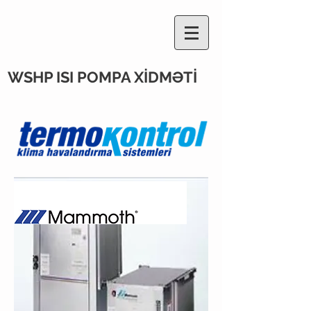
WSHP ISI POMPA XİDMƏTİ