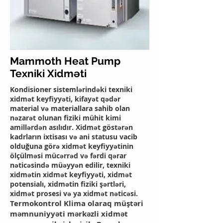
Mammoth Heat Pump
Texniki Xidməti
Kondisioner sistemlərindəki texniki
xidmət keyfiyyəti, kifayət qədər
material və materiallara sahib olan
nəzarət olunan fiziki mühit kimi
amillərdən asılıdır. Xidmət göstərən
kadrların ixtisası və ani statusu vacib
olduğuna görə xidmət keyfiyyətinin
ölçülməsi mücərrəd və fərdi qərar
nəticəsində müəyyən edilir, texniki
xidmətin xidmət keyfiyyəti, xidmət
potensialı, xidmətin fiziki şərtləri,
xidmət prosesi və ya xidmət nəticəsi.
Termokontrol Klima olaraq müştəri
məmnuniyyəti mərkəzli xidmət