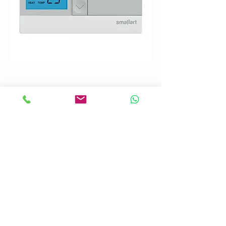
*CXM Anakart; CXM micro işlemci
temelli, su kaynaklı ısı pompalarının
tüm işlemsel ve güvenlik
ihtiyaçlarını karşılayan kullanımı
kolay bir ısı pompası kontrol
kartıdır.
*HP Yüksek Basınç Anahtarı ( switch)