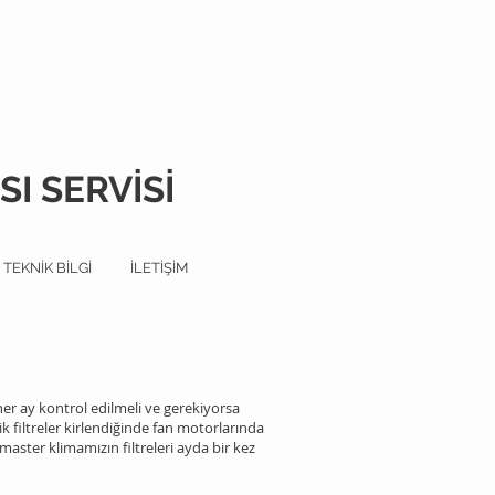
I SERVİSİ
TEKNİK BİLGİ
İLETİŞİM
her ay kontrol edilmeli ve gerekiyorsa
ik filtreler kirlendiğinde fan motorlarında
ster klimamızın filtreleri ayda bir kez