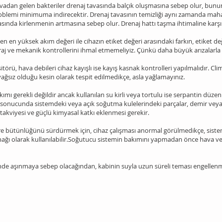
dan gelen bakteriler drenaj tavasında balçık oluşmasına sebep olur, bunun g
roblemi minimuma indirecektir. Drenaj tavasının temizliği aynı zamanda maha
 tavasında kirlenmenin artmasına sebep olur. Drenaj hattı taşma ihtimaline karşı 
en en yüksek akım değeri ile cihazın etiket değeri arasındaki farkın, etiket 
 ve mekanik kontrollerini ihmal etmemeliyiz. Çünkü daha büyük arızalarla k
sitörü, hava debileri cihaz kayışlı ise kayış kasnak kontrolleri yapılmalıdır. C
yağsız olduğu kesin olarak tespit edilmedikçe, asla yağlamayınız.
 gerekli değildir ancak kullanılan su kirli veya tortulu ise serpantin düzenl
m sonucunda sistemdeki veya açık soğutma kulelerindeki parçalar, demir vey
akviyesi ve güçlü kimyasal katkı eklenmesi gerekir.
e bütünlüğünü sürdürmek için, cihaz çalışması anormal görülmedikçe, siste
kaynağı olarak kullanılabilir.Soğutucu sistemin bakımını yapmadan önce hava 
e aşınmaya sebep olacağından, kabinin suyla uzun süreli teması engellenme