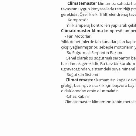
Climatemaster
klimamıza sahada hava
tavasının uygun kimyasallarla temizliği p
gereklidir. Özellikle kirli filtreler drenaj
- Kompresör
Yıllık amperaj kontrolleri yapılarak çekil
Climatemaster klima
kompresör amperaj
- Fan Motorları
Yıllık denetimlerde fan kanatları, fan kapa
çıkışı yağlanmıştır bu sebeple motorların 
-Su Soğutmalı Serpantin Bakımı
Genel olarak su soğutmalı serpantin bakımı
hazırlamak gereklidir. Bu tarz bir kurulu
uğrayacağından, sistemdeki suya mineral t
-Soğutkan Sistemi
Climatemaster
klimamızın kapalı devr
grafiği, basınç ve sıcaklık için başvuru 
olduklarından emin olunmalıdır.
-Cihaz Kabini
Climatemaster klimamızın kabin metalind