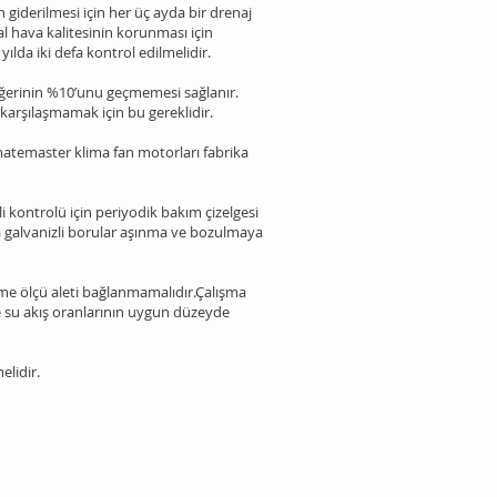
iderilmesi için her üç ayda bir drenaj
l hava kalitesinin korunması için
yılda iki defa kontrol edilmelidir.
değerinin %10’unu geçmemesi sağlanır.
arşılaşmamak için bu gereklidir.
limatemaster klima fan motorları fabrika
i kontrolü için periyodik bakım çizelgesi
a galvanizli borular aşınma ve bozulmaya
me ölçü aleti bağlanmamalıdır.Çalışma
ve su akış oranlarının uygun düzeyde
lidir.